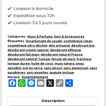
Déodorant
Livraison à domicile
Crème
Expédition sous 72h
au
Musc
Livraison 3 à 5 jours ouvrés
Tahara
100%
Catégories :
Musc & Parfums
,
Soin & Accessoires
Étiquettes :
Naturel
bicarbonate de soude
,
cosmétique clean
,
cosmétique zéro déchet
,
déo artisanal
,
déodorant bio
,
0%
déodorant crème naturel
,
déodorant efficace
,
Aluminium
déodorant fait main
,
déodorant naturel France
,
déodorant naturel Tunisie
,
fécule de maïs
,
fraîcheur
longue durée
,
huile de coco
,
musc tahara
,
peau
sensible
,
pot en verre
,
sans alcool
,
sans aluminium
,
sans
parabènes
,
soin aisselles
,
spatule incluse
Marque :
Essentiellement
Facebook
WhatsApp
Messenger
Email
X
Copy
Partager
Link
Description