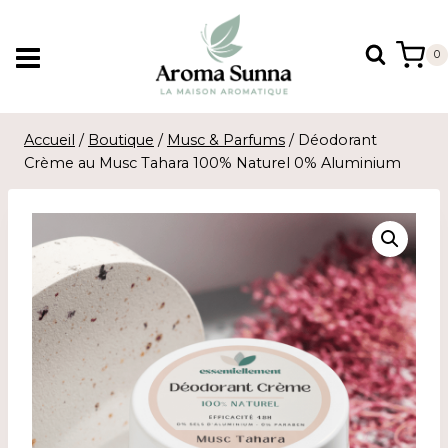
Aller
au
0
contenu
Accueil
/
Boutique
/
Musc & Parfums
/
Déodorant
Crème au Musc Tahara 100% Naturel 0% Aluminium