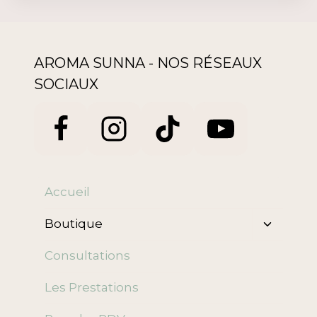
AROMA SUNNA - NOS RÉSEAUX
SOCIAUX
Accueil
Ouvrir/f
Boutique
le
menu
Consultations
enfant
Les Prestations