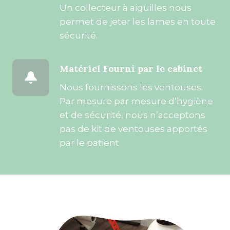
Un collecteur à aiguilles nous
permet de jeter les lames en toute
sécurité.
Matériel Fourni par le cabinet
Nous fournissons les ventouses.
Par mesure par mesure d’hygiène
et de sécurité, nous n’acceptons
pas de kit de ventouses apportés
par le patient