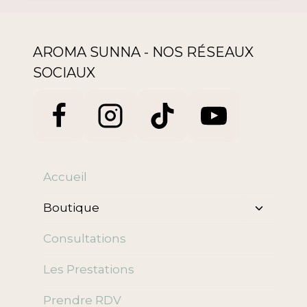
AROMA SUNNA - NOS RÉSEAUX
SOCIAUX
Accueil
Ouvrir/f
Boutique
le
menu
Consultations
enfant
Les Prestations
Prendre RDV