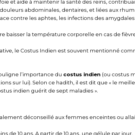
foie et aide à maintenir la santé des reins, contribua
douleurs abdominales, dentaires, et liées aux rhum
cace contre les aphtes, les infections des amygdales
re baisser la température corporelle en cas de fièvre
ative, le Costus Indien est souvent mentionné com
souligne l’importance du
costus indien
(ou costus 
 sur lui). Selon ce hadith, il est dit que « le meil
costus indien guérit de sept maladies ».
ralement déconseillé aux femmes enceintes ou alla
s de 10 ans. A partir de 10 ans, une gélule par jour.