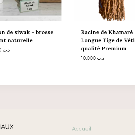
on de siwak – brosse
Racine de Khamaré 
nt naturelle
Longue Tige de Véti
qualité Premium
3,500
د.ت
10,000
د.ت
IAUX
Accueil