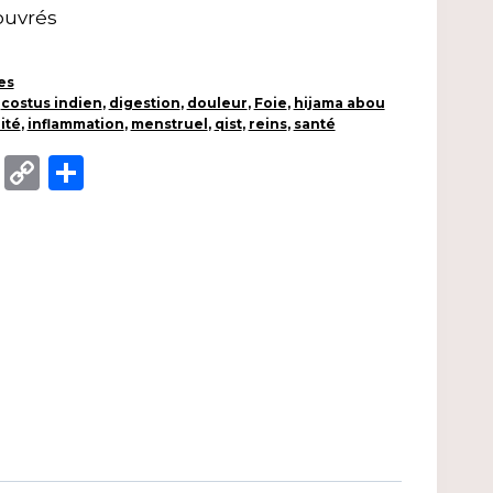
 ouvrés
es
,
costus indien
,
digestion
,
douleur
,
Foie
,
hijama abou
ité
,
inflammation
,
menstruel
,
qist
,
reins
,
santé
App
enger
ail
X
Copy
Partager
Link