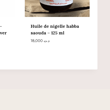
–
Huile de nigelle habba
ver
saouda – 125 ml
18,000
د.ت