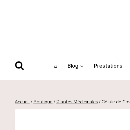
Aller
au
contenu
⌂
Blog
Prestations
Accueil
/
Boutique
/
Plantes Médicinales
/
Gélule de Co