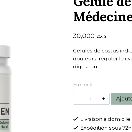
Gélule de
Médecine
30,000
د.ت
Gélules de costus indi
douleurs, réguler le cyc
digestion.
En stock
quantité
Ajout
de
Gélule
Livraison à domicile
de
Expédition sous 72h
Costus