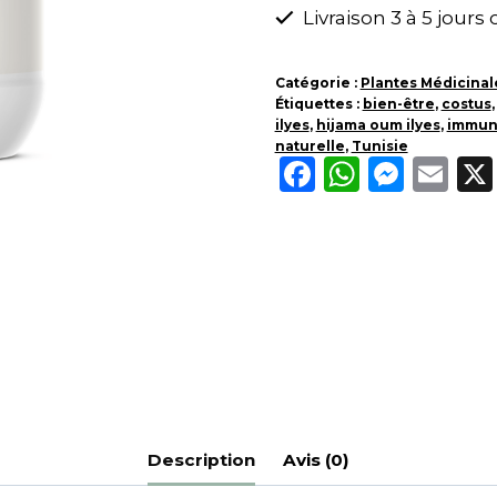
Indien
Livraison 3 à 5 jours
-
Médecine
Catégorie :
Plantes Médicinal
Étiquettes :
Prophétique
bien-être
,
costus
ilyes
,
hijama oum ilyes
,
immun
naturelle
,
Tunisie
Facebook
Whats
Mess
Em
Description
Avis (0)