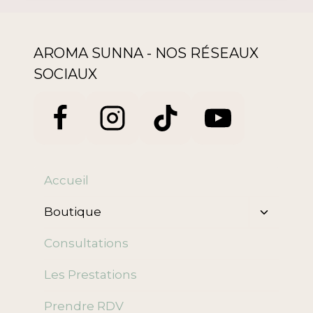
AROMA SUNNA - NOS RÉSEAUX
SOCIAUX
Accueil
Ouvrir/f
Boutique
le
menu
Consultations
enfant
Les Prestations
Prendre RDV