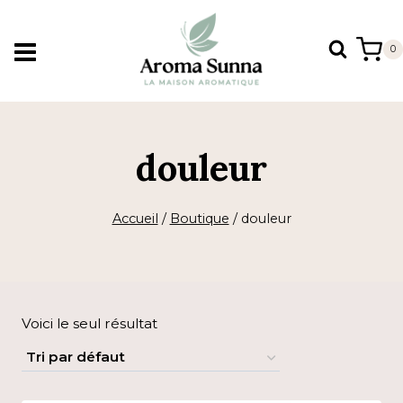
Aller
au
0
contenu
douleur
Accueil
/
Boutique
/
douleur
Voici le seul résultat