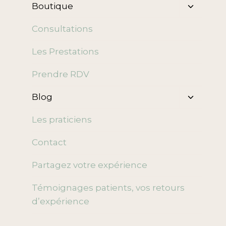
Ouvrir/f
Boutique
le
menu
Consultations
enfant
Les Prestations
Prendre RDV
Ouvrir/f
Blog
le
menu
Les praticiens
enfant
Contact
Partagez votre expérience
Témoignages patients, vos retours
d’expérience