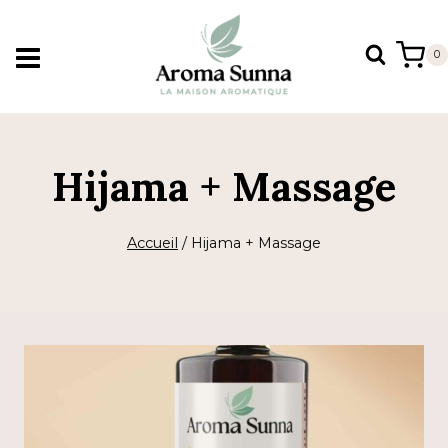
Aller
au
0
contenu
Hijama + Massage
Accueil
/
Hijama + Massage