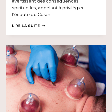
avertissent des conséquences
spirituelles, appelant à privilégier
l’écoute du Coran.
MUSIQUE
LIRE LA SUITE
ET
FOI
:
COMPRENDRE
LES
RISQUES
SPIRITUELS