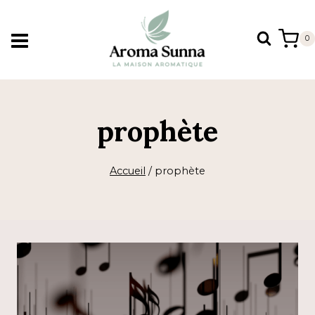
Aller
au
0
contenu
prophète
Accueil
/
prophète