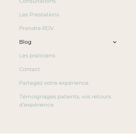
Consultations
enfant
Les Prestations
Prendre RDV
Ouvrir/f
Blog
le
menu
Les praticiens
enfant
Contact
Partagez votre expérience
Témoignages patients, vos retours
d’expérience