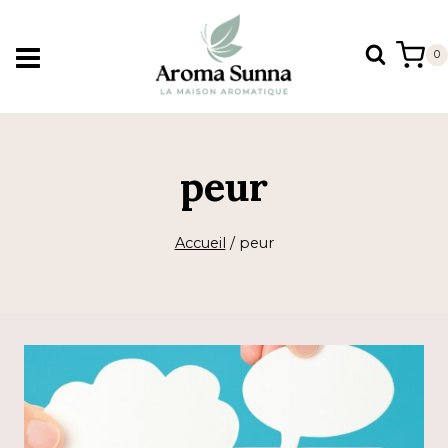
Aller
au
0
contenu
peur
Accueil
/
peur