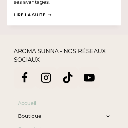
ses avantages.
CONVAINCRE
LIRE LA SUITE
DE
FAIRE
LA
HIJÂMA
?
AROMA SUNNA - NOS RÉSEAUX
SOCIAUX
Accueil
Ouvrir/f
Boutique
le
menu