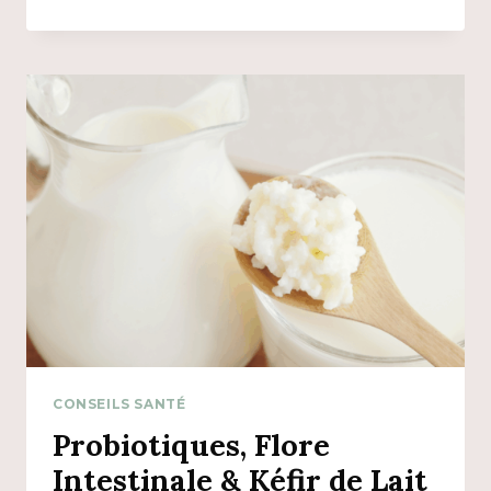
RUQYA
:
UN
REMÈDE
SPIRITUEL
AUX
MALADIES
CONSEILS SANTÉ
Probiotiques, Flore
Intestinale & Kéfir de Lait