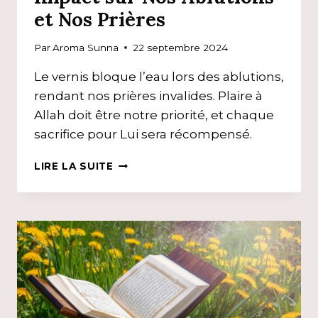
et Nos Prières
Par
Aroma Sunna
22 septembre 2024
Le vernis bloque l’eau lors des ablutions,
rendant nos prières invalides. Plaire à
Allah doit être notre priorité, et chaque
sacrifice pour Lui sera récompensé.
LE
LIRE LA SUITE
VERNIS
À
ONGLES
:
IMPACT
SUR
NOS
ABLUTIONS
ET
NOS