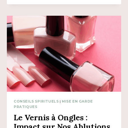
FOI
:
COMPRENDRE
LES
RISQUES
SPIRITUELS
CONSEILS SPIRITUELS
|
MISE EN GARDE
PRATIQUES
Le Vernis à Ongles :
Impact sur Nos Ablutions