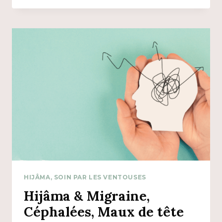
EN
FER,
QUE
CHOISIR
?
HIJÂMA, SOIN PAR LES VENTOUSES
Hijâma & Migraine,
Céphalées, Maux de tête