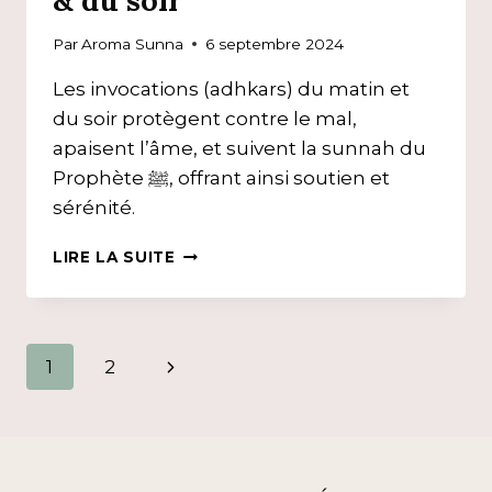
& du soir
Par
Aroma Sunna
6 septembre 2024
Les invocations (adhkars) du matin et
du soir protègent contre le mal,
apaisent l’âme, et suivent la sunnah du
Prophète ﷺ, offrant ainsi soutien et
sérénité.
L’IMPORTANCE
LIRE LA SUITE
DES
ADHKARS
:
LES
Navigation
Page
1
2
INVOCATIONS
DU
suivante
de
MATIN
&
DU
page
SOIR