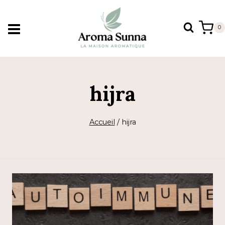
Aller
au
0
contenu
hijra
Accueil
/
hijra