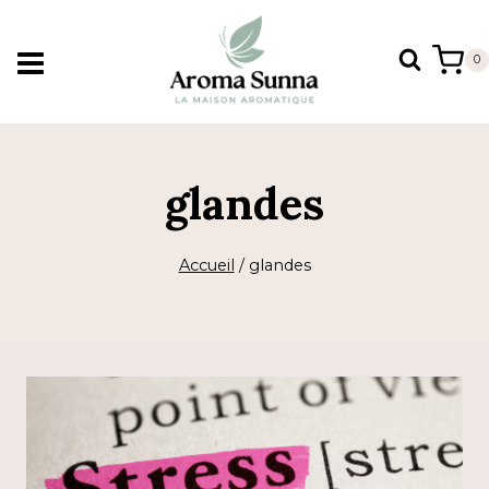
Aller
au
0
contenu
glandes
Accueil
/
glandes