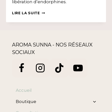
libération d’endorphines.
STRESS,
LIRE LA SUITE
ANXIÉTÉ,
DÉPRESSION
&
HIJÂMA
AROMA SUNNA - NOS RÉSEAUX
SOCIAUX
Accueil
Ouvrir/f
Boutique
le
menu