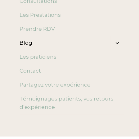
Consultations
enfant
Les Prestations
Prendre RDV
Ouvrir/f
Blog
le
menu
Les praticiens
enfant
Contact
Partagez votre expérience
Témoignages patients, vos retours
d’expérience