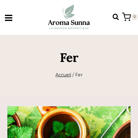
Aller
au
0
contenu
Fer
Accueil
/
Fer