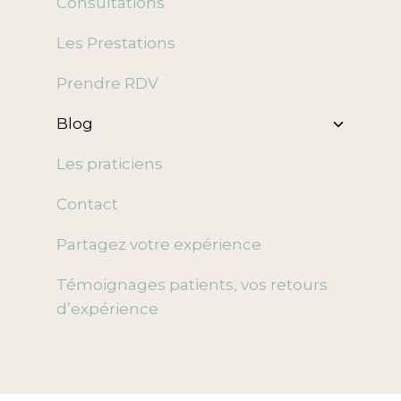
Consultations
enfant
Les Prestations
Prendre RDV
Ouvrir/f
Blog
le
menu
Les praticiens
enfant
Contact
Partagez votre expérience
Témoignages patients, vos retours
d’expérience