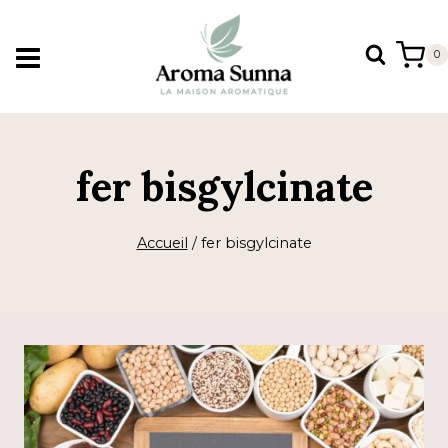
Aller
au
0
contenu
fer bisgylcinate
Accueil
/
fer bisgylcinate