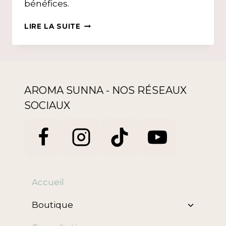
bénéfices.
SE
LIRE LA SUITE
SUPPLÉMENTER
EN
FER,
QUE
CHOISIR
?
AROMA SUNNA - NOS RÉSEAUX
SOCIAUX
Accueil
Ouvrir/f
Boutique
le
menu