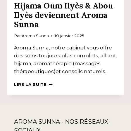
Hijama Oum Ilyès & Abou
Ilyès deviennent Aroma
Sunna
Par
Aroma Sunna
10 janvier 2025
Aroma Sunna, notre cabinet vous offre
des soins toujours plus complets, alliant
hijama, aromathérapie (massages
thérapeutiques)et conseils naturels.
HIJAMA
LIRE LA SUITE
OUM
ILYÈS
&
ABOU
ILYÈS
DEVIENNENT
AROMA SUNNA - NOS RÉSEAUX
AROMA
SOCIAUX