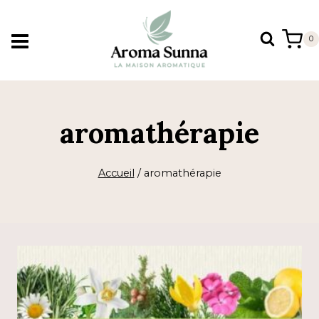
Aller
au
0
contenu
aromathérapie
Accueil
/
aromathérapie