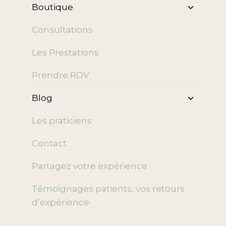
Ouvrir/f
Boutique
le
menu
Consultations
enfant
Les Prestations
Prendre RDV
Ouvrir/f
Blog
le
menu
Les praticiens
enfant
Contact
Partagez votre expérience
Témoignages patients, vos retours
d’expérience