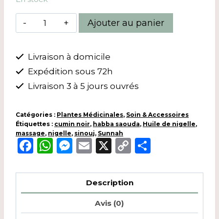
quantité
Ajouter au panier
de
Huile
Livraison à domicile
de
Expédition sous 72h
nigelle
habba
Livraison 3 à 5 jours ouvrés
saouda
-
Catégories :
Plantes Médicinales
,
Soin & Accessoires
Étiquettes :
125
cumin noir
,
habba saouda
,
Huile de nigelle
,
massage
,
nigelle
,
sinouj
,
Sunnah
ml
Facebook
WhatsApp
Messenger
Email
X
Copy
Partager
Link
Description
Avis (0)