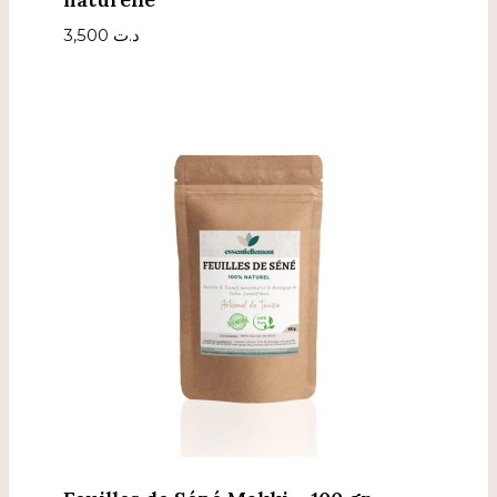
3,500
د.ت