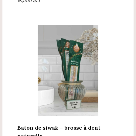
15,000
د.ت
Baton de siwak – brosse à dent
naturelle