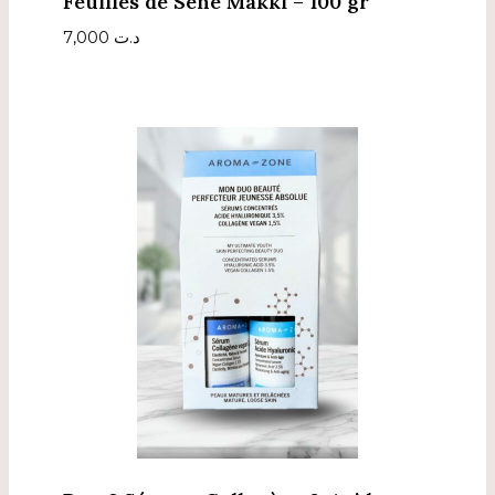
Feuilles de Séné Makki – 100 gr
7,000
د.ت