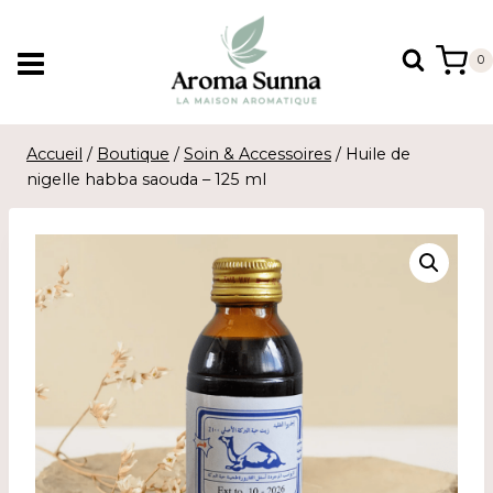
Aller
au
0
contenu
Accueil
/
Boutique
/
Soin & Accessoires
/
Huile de
nigelle habba saouda – 125 ml