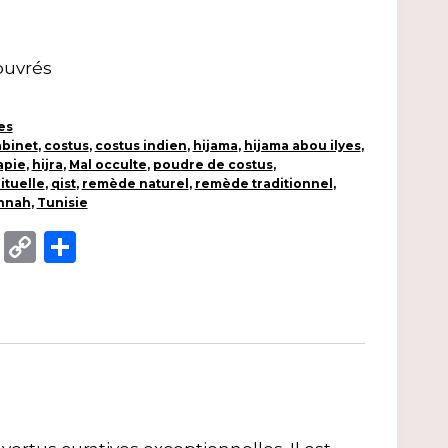
 ouvrés
es
abinet
,
costus
,
costus indien
,
hijama
,
hijama abou ilyes
,
apie
,
hijra
,
Mal occulte
,
poudre de costus
,
rituelle
,
qist
,
remède naturel
,
remède traditionnel
,
nnah
,
Tunisie
App
enger
ail
X
Copy
Partager
Link