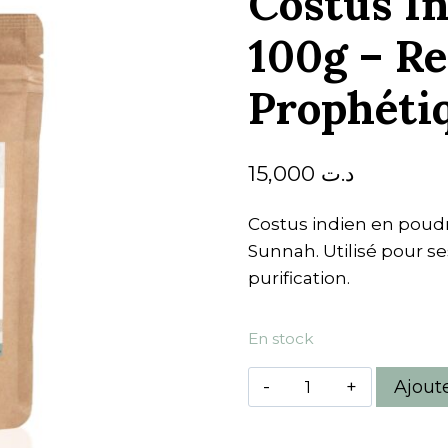
Costus I
100g – R
Prophéti
15,000
د.ت
Costus indien en poud
Sunnah. Utilisé pour se
purification.
En stock
quantité
Ajout
de
Costus