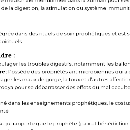
e médicinale mentionnée dans la Sunnah pour ses ve
 de la digestion, la stimulation du système immuni
égrée dans des rituels de soin prophétiques et est
pirituels.
dre :
soulager les troubles digestifs, notamment les ball
re
: Possède des propriétés antimicrobiennes qui ai
lager les maux de gorge, la toux et d’autres affection
la roqya pour se débarrasser des effets du mal occul
né dans les enseignements prophétiques, le costus 
nté.
 qui rapporte que le prophète (paix et bénédiction s