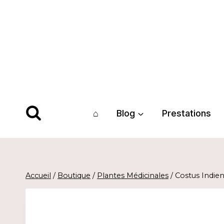
Aller
au
contenu
⌂
Blog
Prestations
Accueil
/
Boutique
/
Plantes Médicinales
/
Costus Indie