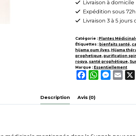
Livraison à domicile
Indien
Expédition sous 72h
en
Poudre
Livraison 3 à 5 jours
100g
-
Catégorie :
Plantes Médicinal
Étiquettes :
Remède
bienfaits santé
,
c
hijama oum ilyes
,
Hijama thér
Naturel
prophetique
,
purification spi
Prophétique
roqya
,
santé prophétique
,
Su
Marque :
Essentiellement
Facebook
Whats
Mess
Em
Description
Avis (0)