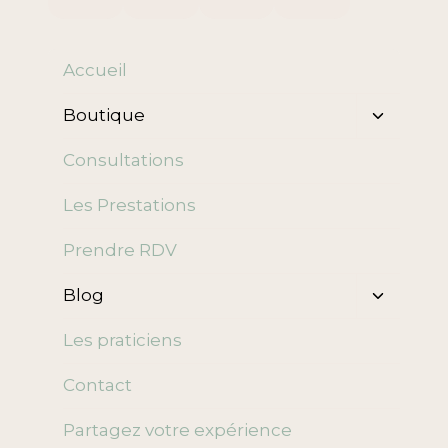
Accueil
Ouvrir/f
Boutique
le
menu
Consultations
enfant
Les Prestations
Prendre RDV
Ouvrir/f
Blog
le
menu
Les praticiens
enfant
Contact
Partagez votre expérience