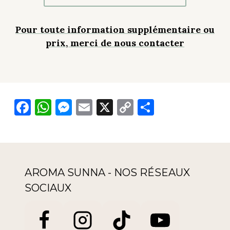
Pour toute information supplémentaire ou
prix, merci de nous contacter
F
W
M
E
X
C
P
a
h
e
m
o
ar
c
a
ss
ai
p
ta
e
ts
e
l
y
g
b
A
n
Li
er
AROMA SUNNA - NOS RÉSEAUX
o
p
g
n
SOCIAUX
o
p
er
k
k