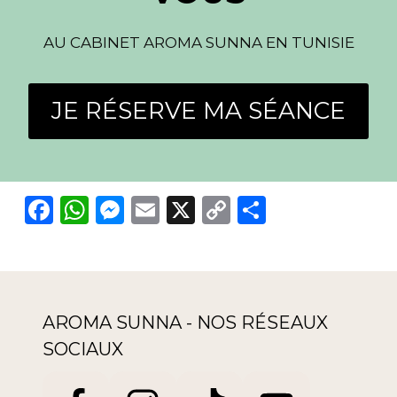
AU CABINET AROMA SUNNA EN TUNISIE
JE RÉSERVE MA SÉANCE
F
W
M
E
X
C
P
a
h
e
m
o
ar
c
a
ss
ai
p
ta
e
ts
e
l
y
g
b
A
n
Li
er
AROMA SUNNA - NOS RÉSEAUX
o
p
g
n
SOCIAUX
o
p
er
k