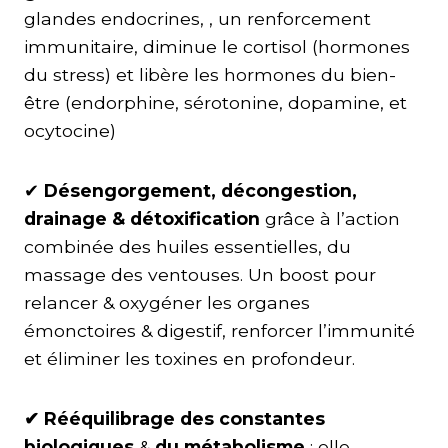
glandes endocrines, , un renforcement
immunitaire, diminue le cortisol (hormones
du stress) et libère les hormones du bien-
être (endorphine, sérotonine, dopamine, et
ocytocine)
✔︎
Désengorgement, décongestion,
drainage & détoxification
grâce à l’action
combinée des huiles essentielles, du
massage des ventouses. Un boost pour
relancer & oxygéner les organes
émonctoires & digestif, renforcer l’immunité
et éliminer les toxines en profondeur.
✔︎ Rééquilibrage des constantes
biologiques
&
du métabolisme
: elle