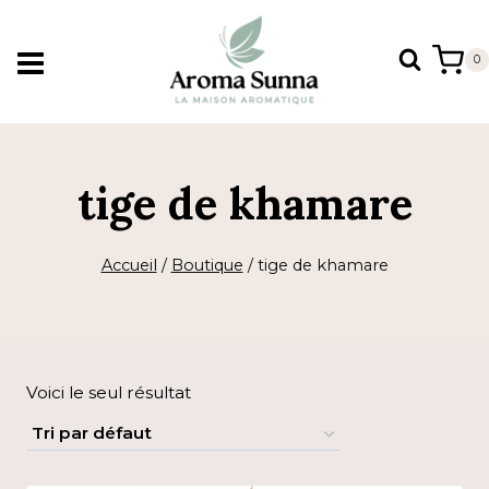
Aller
au
0
contenu
tige de khamare
Accueil
/
Boutique
/
tige de khamare
Voici le seul résultat