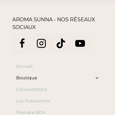
AROMA SUNNA - NOS RÉSEAUX
SOCIAUX
Accueil
Ouvrir/f
Boutique
le
menu
Consultations
enfant
Les Prestations
Prendre RDV