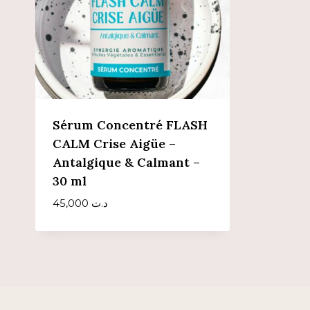
Sérum Concentré FLASH
CALM Crise Aigüe –
Antalgique & Calmant –
30 ml
45,000
د.ت