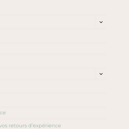
Ouvrir/ferm
le
menu
enfant
Ouvrir/ferm
le
menu
enfant
nce
vos retours d’expérience