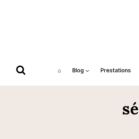
Aller
au
contenu
⌂
Blog
Prestations
sé