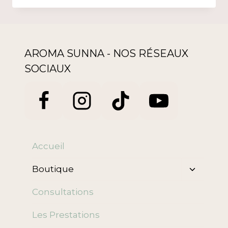
AROMA SUNNA - NOS RÉSEAUX
SOCIAUX
Accueil
Ouvrir/f
Boutique
le
menu
Consultations
enfant
Les Prestations