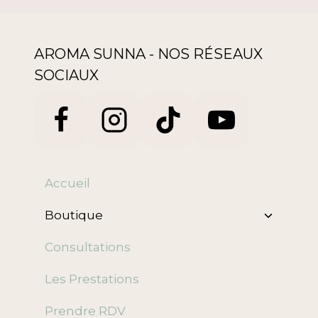
AROMA SUNNA - NOS RÉSEAUX
SOCIAUX
Accueil
Ouvrir/f
Boutique
le
menu
Consultations
enfant
Les Prestations
Prendre RDV