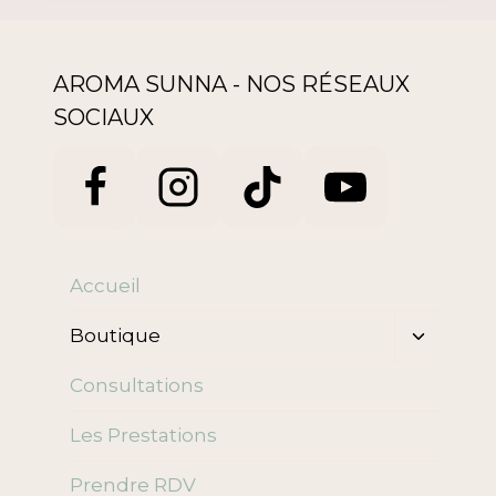
AROMA SUNNA - NOS RÉSEAUX
SOCIAUX
Accueil
Ouvrir/f
Boutique
le
menu
Consultations
enfant
Les Prestations
Prendre RDV