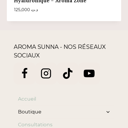
Hyaluronique – Aroma Zone
125,000
د.ت
AROMA SUNNA - NOS RÉSEAUX
SOCIAUX
Accueil
Ouvrir/f
Boutique
le
menu
Consultations