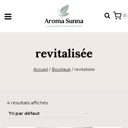
Aller
au
0
contenu
revitalisée
Accueil
/
Boutique
/
revitalisée
4 résultats affichés