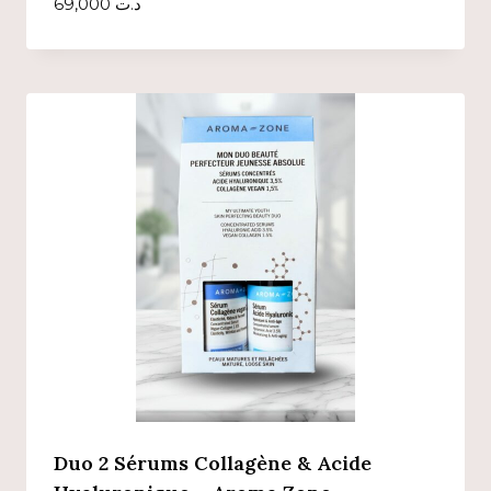
69,000
د.ت
Duo 2 Sérums Collagène & Acide