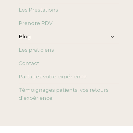
enfant
Les Prestations
Prendre RDV
Ouvrir/f
Blog
le
menu
Les praticiens
enfant
Contact
Partagez votre expérience
Témoignages patients, vos retours
d’expérience