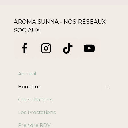
AROMA SUNNA - NOS RÉSEAUX
SOCIAUX
Accueil
Ouvrir/f
Boutique
le
menu
Consultations
enfant
Les Prestations
Prendre RDV