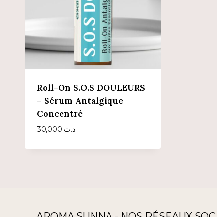
Roll-On S.O.S DOULEURS
– Sérum Antalgique
Concentré
30,000
د.ت
AROMA SUNNA - NOS RÉSEAUX SOC