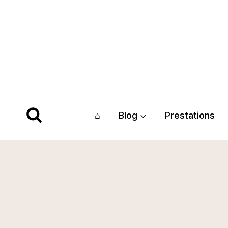
Aller
au
contenu
⌂
Blog
Prestations