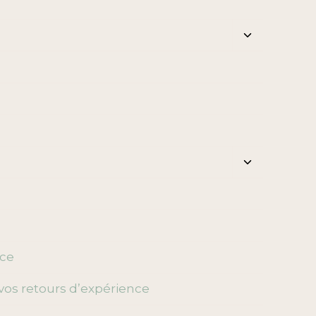
Ouvrir/ferm
le
menu
enfant
Ouvrir/ferm
le
menu
enfant
nce
vos retours d’expérience