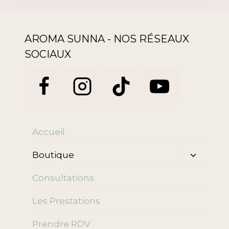
AROMA SUNNA - NOS RÉSEAUX
SOCIAUX
Accueil
Ouvrir/f
Boutique
le
menu
Consultations
enfant
Les Prestations
Prendre RDV