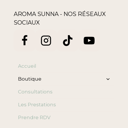
AROMA SUNNA - NOS RÉSEAUX
SOCIAUX
Accueil
Ouvrir/f
Boutique
le
menu
Consultations
enfant
Les Prestations
Prendre RDV