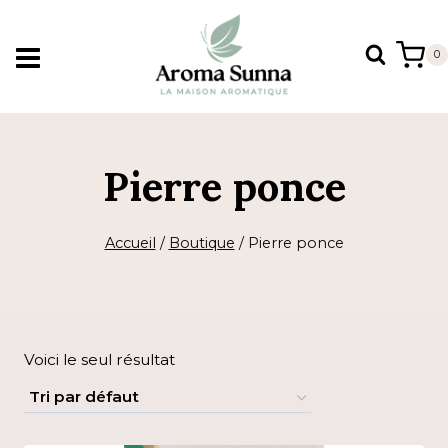
Aller
au
0
contenu
Pierre ponce
Accueil
/
Boutique
/
Pierre ponce
Voici le seul résultat