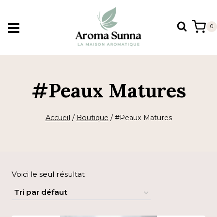
Aller
au
0
contenu
#Peaux Matures
Accueil
/
Boutique
/
#Peaux Matures
Voici le seul résultat