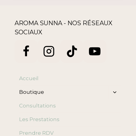
AROMA SUNNA - NOS RÉSEAUX
SOCIAUX
Accueil
Ouvrir/f
Boutique
le
menu
Consultations
enfant
Les Prestations
Prendre RDV