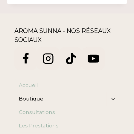
AROMA SUNNA - NOS RÉSEAUX
SOCIAUX
Accueil
Ouvrir/f
Boutique
le
menu
Consultations
enfant
Les Prestations