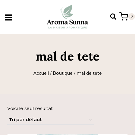
Aller
au
0
contenu
mal de tete
Accueil
/
Boutique
/
mal de tete
Voici le seul résultat