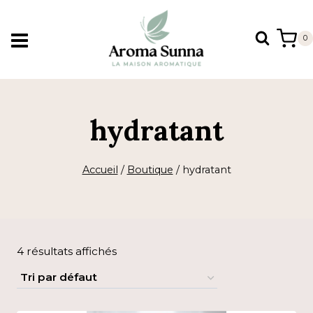
Aller
au
0
contenu
hydratant
Accueil
/
Boutique
/
hydratant
4 résultats affichés