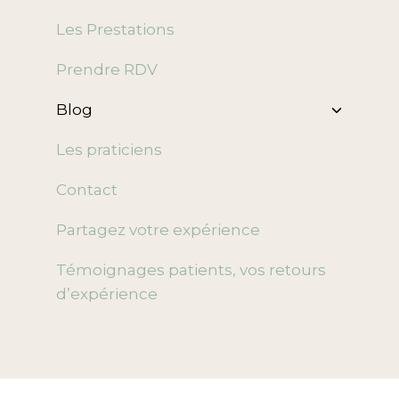
enfant
Les Prestations
Prendre RDV
Ouvrir/f
Blog
le
menu
Les praticiens
enfant
Contact
Partagez votre expérience
Témoignages patients, vos retours
d’expérience