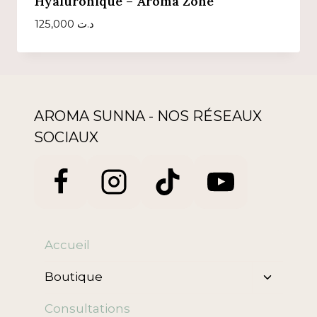
Hyaluronique – Aroma Zone
125,000
د.ت
AROMA SUNNA - NOS RÉSEAUX
SOCIAUX
Accueil
Ouvrir/f
Boutique
le
menu
Consultations