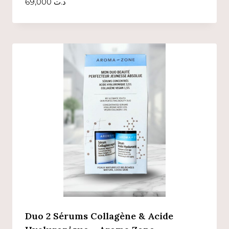
69,000
د.ت
Duo 2 Sérums Collagène & Acide