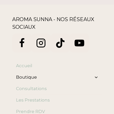
AROMA SUNNA - NOS RÉSEAUX
SOCIAUX
Accueil
Ouvrir/f
Boutique
le
menu
Consultations
enfant
Les Prestations
Prendre RDV