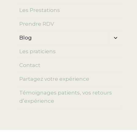
enfant
Les Prestations
Prendre RDV
Ouvrir/f
Blog
le
menu
Les praticiens
enfant
Contact
Partagez votre expérience
Témoignages patients, vos retours
d’expérience