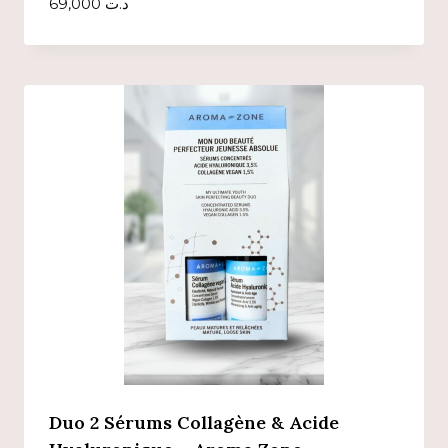
69,000
د.ت
Duo 2 Sérums Collagène & Acide