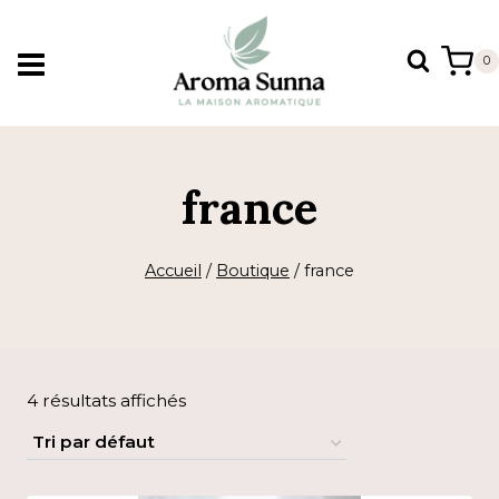
Aller
au
0
contenu
france
Accueil
/
Boutique
/
france
4 résultats affichés