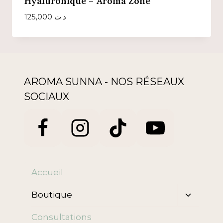
Hyaluronique – Aroma Zone
125,000
د.ت
AROMA SUNNA - NOS RÉSEAUX
SOCIAUX
Accueil
Ouvrir/f
Boutique
le
menu
Consultations