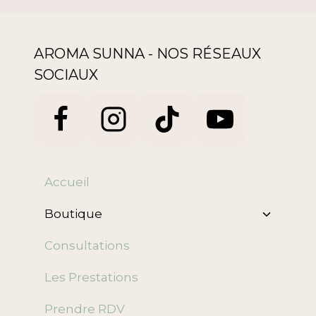
AROMA SUNNA - NOS RÉSEAUX
SOCIAUX
Accueil
Ouvrir/f
Boutique
le
menu
Consultations
enfant
Les Prestations
Prendre RDV