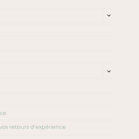
Ouvrir/ferm
le
menu
enfant
Ouvrir/ferm
le
menu
enfant
nce
vos retours d’expérience