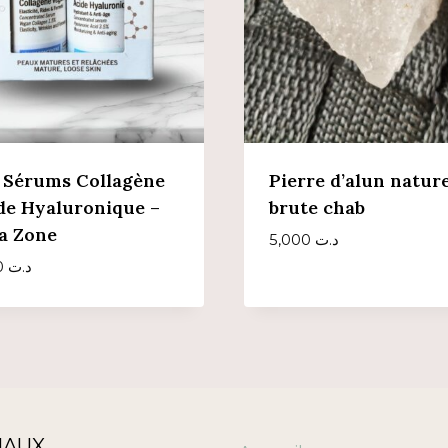
 Sérums Collagène
Pierre d’alun nature
de Hyaluronique –
brute chab
a Zone
5,000
د.ت
125,000
د.ت
IAUX