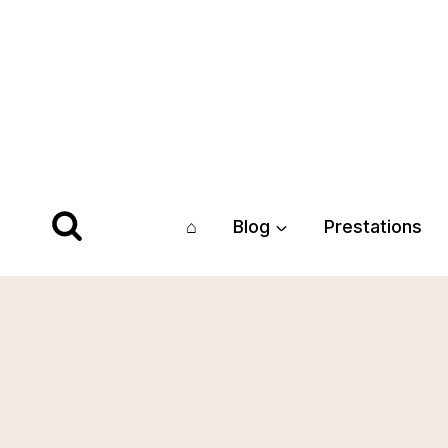
Aller
au
contenu
⌂
Blog
Prestations