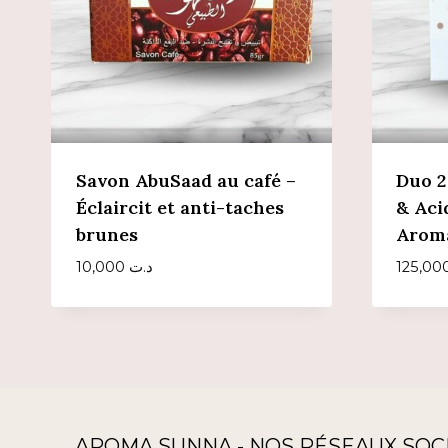
Savon AbuSaad au café –
Duo 2
Éclaircit et anti-taches
& Aci
brunes
Arom
10,000
د.ت
AROMA SUNNA - NOS RÉSEAUX SOC