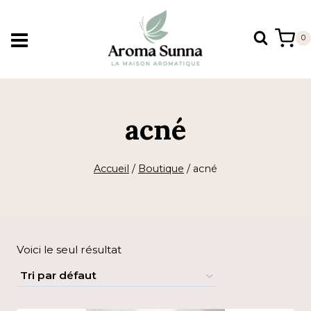
Aller
au
0
contenu
acné
Accueil
/
Boutique
/
acné
Voici le seul résultat