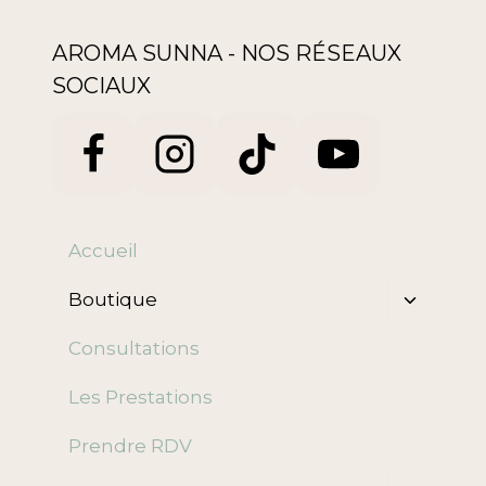
AROMA SUNNA - NOS RÉSEAUX
SOCIAUX
Accueil
Ouvrir/f
Boutique
le
menu
Consultations
enfant
Les Prestations
Prendre RDV